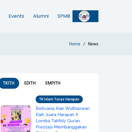
Events
Alumni
SPMB
Contact
Home
News
TKITH
SDITH
SMPITH
TK Islam Tunas Harapan
Bellvania Kian Widhiaswari
Raih Juara Harapan II
Lomba Tahfidz Qur’an,
Prestasi Membanggakan