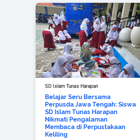
SD Islam Tunas Harapan
Belajar Seru Bersama
Perpusda Jawa Tengah: Siswa
SD Islam Tunas Harapan
Nikmati Pengalaman
Membaca di Perpustakaan
Keliling