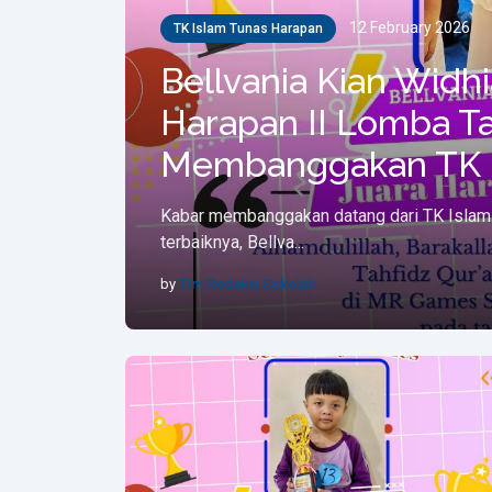
12 February 2026
TK Islam Tunas Harapan
Bellvania Kian Widhi
Harapan II Lomba Tah
Membanggakan TK I
Kabar membanggakan datang dari TK Islam 
terbaiknya, Bellva...
by
Tim Redaksi Sekolah