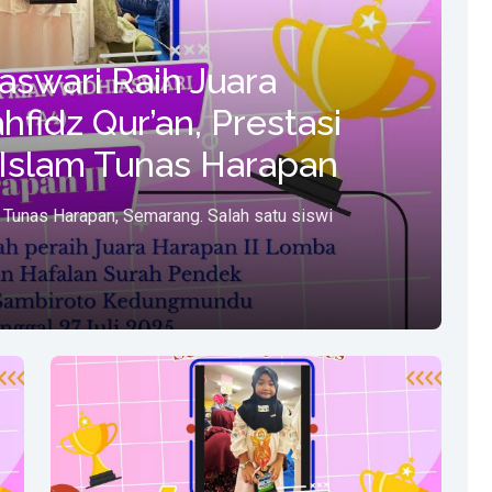
aswari Raih Juara
fidz Qur’an, Prestasi
slam Tunas Harapan
Tunas Harapan, Semarang. Salah satu siswi