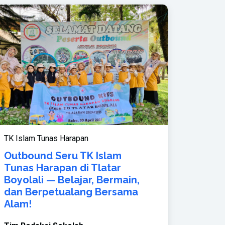
TK Islam Tunas Harapan
Outbound Seru TK Islam
Tunas Harapan di Tlatar
Boyolali — Belajar, Bermain,
dan Berpetualang Bersama
Alam!