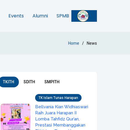
Events
Alumni
SPMB
Contact
Home
News
TKITH
SDITH
SMPITH
TK Islam Tunas Harapan
Bellvania Kian Widhiaswari
Raih Juara Harapan II
Lomba Tahfidz Qur’an,
Prestasi Membanggakan