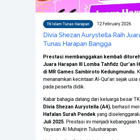
12 February 2026
TK Islam Tunas Harapan
Divia Shezan Aurystella Raih Juara
Tunas Harapan Bangga
Prestasi membanggakan kembali ditorehk
Juara Harapan III Lomba Tahfidz Qur’an 
di MR Games Sambiroto Kedungmundu.
K
menanamkan kecintaan Al-Qur’an sejak usia 
pada peserta didik.
Kabar bahagia datang dari keluarga besar TK
Divia Shezan Aurystella (A4)
, berhasil me
Hafalan Surah Pendek
yang diselenggarak
Juli 2025
. Prestasi ini menjadi kebanggaan t
Yayasan Al Muhajirin Tulusharapan.