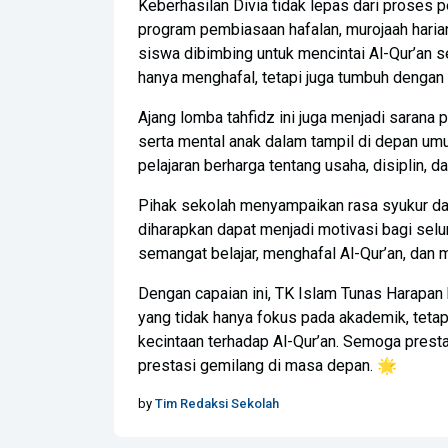
Keberhasilan Divia tidak lepas dari proses p
program pembiasaan hafalan, murojaah harian
siswa dibimbing untuk mencintai Al-Qur’an s
hanya menghafal, tetapi juga tumbuh dengan ni
Ajang lomba tahfidz ini juga menjadi sarana p
serta mental anak dalam tampil di depan u
pelajaran berharga tentang usaha, disiplin, d
Pihak sekolah menyampaikan rasa syukur dan 
diharapkan dapat menjadi motivasi bagi sel
semangat belajar, menghafal Al-Qur’an, dan 
Dengan capaian ini, TK Islam Tunas Harap
yang tidak hanya fokus pada akademik, tetap
kecintaan terhadap Al-Qur’an. Semoga presta
prestasi gemilang di masa depan. 🌟
by
Tim Redaksi Sekolah