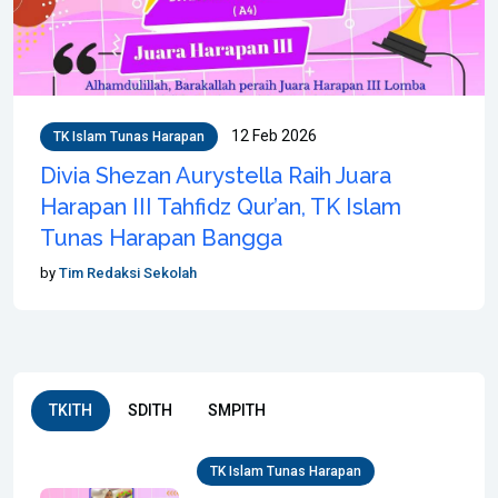
12 Feb 2026
TK Islam Tunas Harapan
Divia Shezan Aurystella Raih Juara
Harapan III Tahfidz Qur’an, TK Islam
Tunas Harapan Bangga
by
Tim Redaksi Sekolah
TKITH
SDITH
SMPITH
TK Islam Tunas Harapan