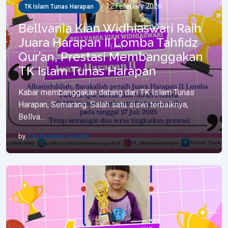
12 February 2026
TK Islam Tunas Harapan
Bellvania Kian Widhiaswari Raih
Juara Harapan II Lomba Tahfidz
Qur’an, Prestasi Membanggakan
TK Islam Tunas Harapan
Kabar membanggakan datang dari TK Islam Tunas
Harapan, Semarang. Salah satu siswi terbaiknya,
Bellva...
by
Tim Redaksi Sekolah